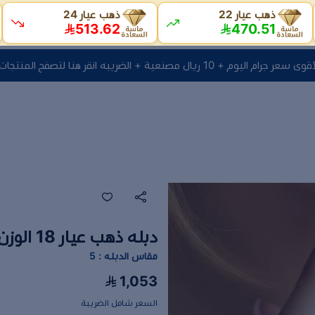
ذهب عيار 22
ذهب عيار 24
513.62
470.51
 ريال مصنعية + الضريبه انقر هنا لتصفح المنتجات
دبله ذهب عيار 18 الوزن 1.70 جرام
مقاس الدبله : 5
1,053
السعر شامل الضريبة