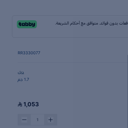
RR3330077
دبل
1.7 جم
1,053