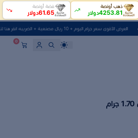
ذهب أونصة
فضة أونصة
61.65
4253.81
دولار
دولار
العرض الأقوى سعر جرام اليوم + 10 ريال مصنعية + الضريبه انقر هنا لتصفح المنتجات
0