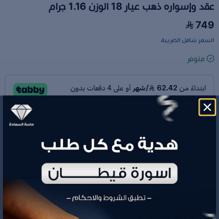
عقد وإسواره ذهب عيار 18 الوزن 1.16 جرام
749
السعر شامل الضريبة
متوفر
رقم الموديل
RR5892
تصنيف المنتج
عقد وإسواره
الوزن
1.16 جم