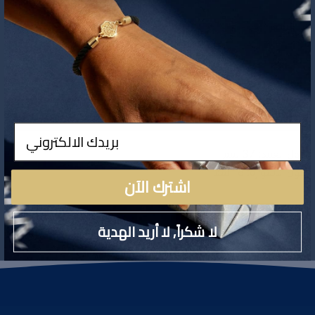
749
السعر
تفاصيل المنتج
ادخال
طول العقد: 37 سم
طول الاسواره: 18 سم
اشترك الآن
تقييمات المنتج
لا شكراً, لا أريد الهدية