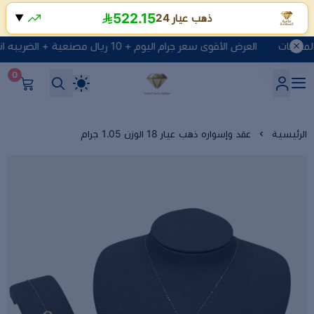
522.15
ذهب عيار 24
▼
العرض الأقوى سعر جرام اليوم + 10 ريال مصنعية + الضريبه انقر هنا لتصفح المنتجات
0
شركة ماسة السعادة للذهب وا
الرئيسية
عقد وإسواره ذهب عيار 18 الوزن 1.05 جرام