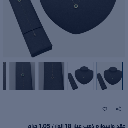
عقد وإسواره ذهب عيار 18 الوزن 1.05 جرام