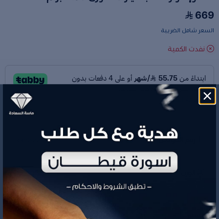
669
السعر شامل الضريبة
نفدت الكمية
رقم الموديل
RR5822
الوزن
1.05 جم
669
السعر