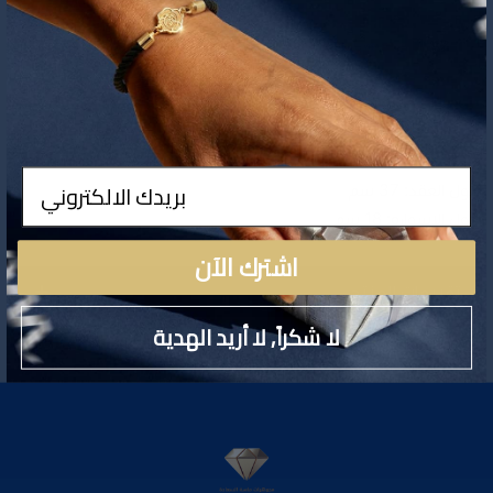
تفاصيل المنتج
ادخال
طول العقد: 37 سم
طول الاسواره: 18 سم
اشترك الآن
تقييمات المنتج
لا شكراً, لا أريد الهدية