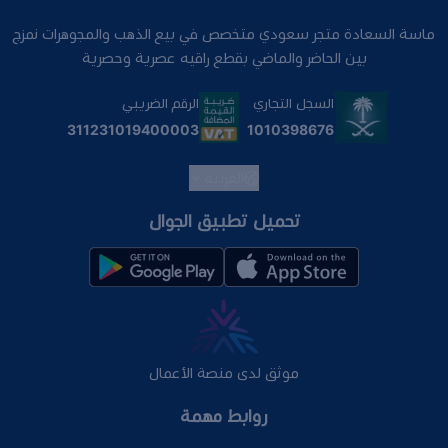
ماسة السعادة متجر سعودي متخصص في بيع الذهب والمجوهرات نمزج
بين الحاضر والماضي بقطع راقيه عصرية وحصرية
السجل التجاري
الرقم الضريبي
1010398676
311231019400003
العربية
تحميل تطبيق الجوال
موثق لدى منصة الأعمال
روابط مهمة