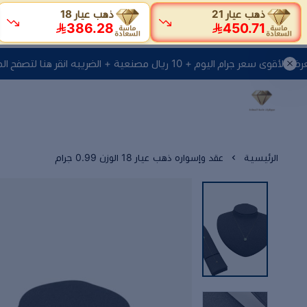
ذهب عيار 21
ذهب عيار 18
386.28
450.71
ر جرام اليوم + 10 ريال مصنعية + الضريبه انقر هنا لتصفح المنتجات
الرئيسية
عقد وإسواره ذهب عيار 18 الوزن 0.99 جرام