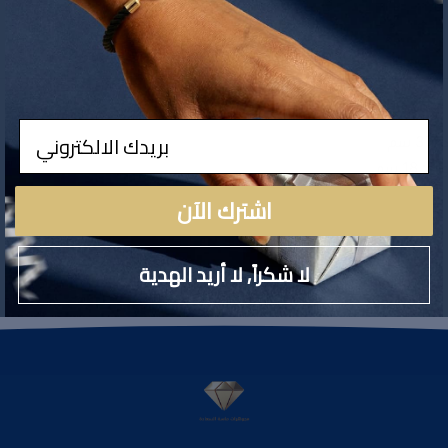
ادخال
سم
 18 سم
اشترك الآن
لا شكراً, لا أريد الهدية