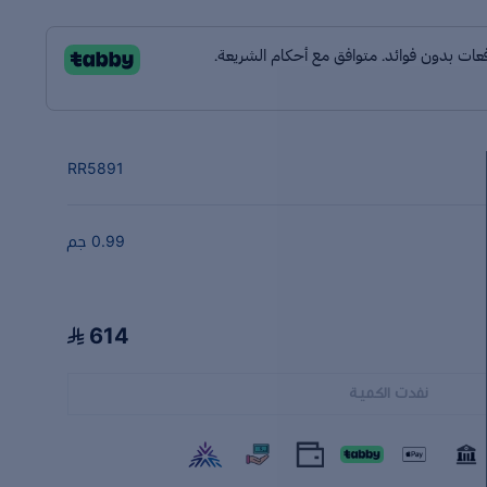
RR5891
0.99 جم
614
نفدت الكمية