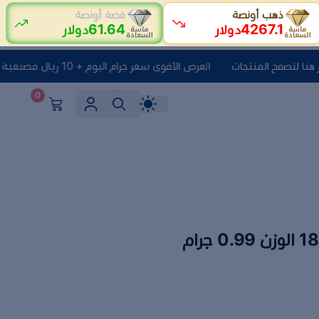
ذهب أونصة
فضة أونصة
61.64
4267.1
دولار
دولار
العرض الأقوى سعر جرام اليوم + 10 ريال مصنعية + الضريبه انقر هنا لتصفح المنتجات
0