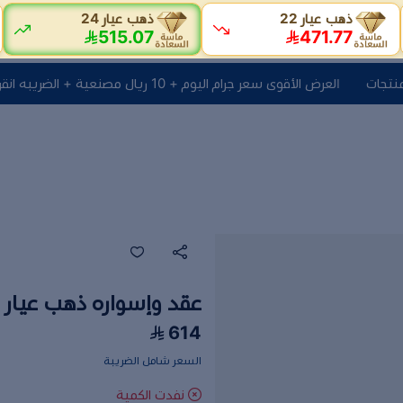
ذهب عيار 22
ذهب عيار 24
515.07
471.77
العرض الأقوى سعر جرام اليوم + 10 ريال مصنعية + الضريبه انقر هنا لتصفح المنتجات
عقد وإسواره ذهب عيار 18 الوزن 0.99 جرام
614
السعر شامل الضريبة
نفدت الكمية