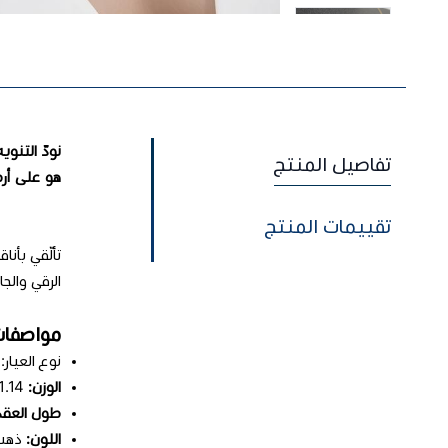
نودّ التنو
تفاصيل المنتج
هو على أرض
تقييمات المنتج
تألّقي بأن
الرقي والج
مواصفات عقد ذهب
نوع العيار:
الوزن:
1.14 جم
طول العقد
اللون:
ذهب 