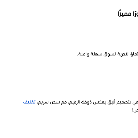
تمارا، لتجربة تسوق سهلة وآمنة.
عي بتصميم أنيق يعكس ذوقك الرفيع، مع شحن سريع،
تغليف
ص!