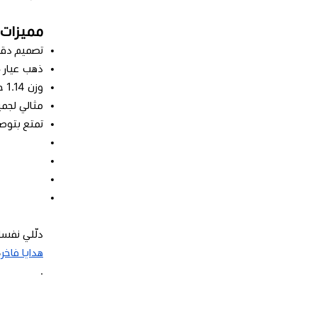
مميزات عقد تشو
تصميم دقيق
ذهب عيار 18 أصلي يبرز جمال التصميم ويضمن لمعانًا دائمًا.
وزن 1.14 جم خفيف يمنحك راحة في الارتداء دون التنازل عن الفخامة.
مثالي لجمي
تمتع بتوصي
دلّلي نفسك
هدايا فاخر
،
.