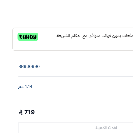
RR900990
1.14 جم
719
نفدت الكمية