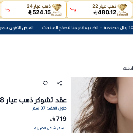
ذهب عيار 22
ذهب عيار 24
524.15
480.12
العرض الأقوى سعر جرام اليوم + 10 ريال مصنعية + الضريبه انقر
عقد تشوكر ذهب عيار 18 وزن 1.14 جرام تصميم فاخر يبرز أناقتك
طول العقد: 37 سم
719
السعر شامل الضريبة